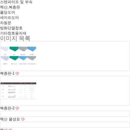
스텐파이프 및 부속
렉산,복층판
폴딩도어
세이프도어
자동문
방화단열창호
기타창호용자재
이미지 목록
복층판-1
복층판-2
렉산 물성표