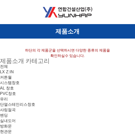
제품소개
하단의 각 제품군을 선택하시면 다양한 종류의 제품을
확인하실수 있습니다.
제품소개 카테고리
전체
LX Z:IN
커튼월
시스템창호
AL 창호
PVC창호
유리
단열스테인리스창호
샤링절곡
벤딩
실내도어
방화문
현관문